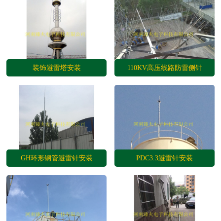
机房等电位工程等......
装饰避雷塔安装
110KV高压线路防雷侧针
GH环形钢管避雷针安装
PDC3.3避雷针安装