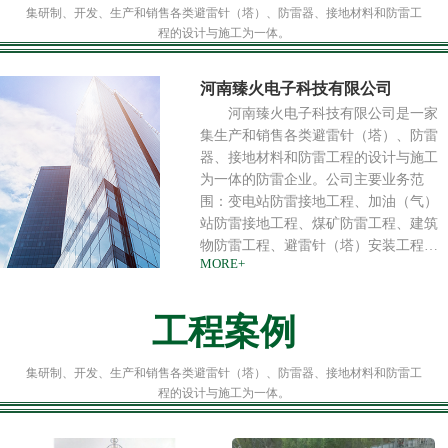
集研制、开发、生产和销售各类避雷针（塔）、防雷器、接地材料和防雷工
程的设计与施工为一体。
河南臻火电子科技有限公司
河南臻火电子科技有限公司是一家
集生产和销售各类避雷针（塔）、防雷
器、接地材料和防雷工程的设计与施工
为一体的防雷企业。公司主要业务范
围：变电站防雷接地工程、加油（气）
站防雷接地工程、煤矿防雷工程、建筑
物防雷工程、避雷针（塔）安装工程、
MORE+
通信基站防雷工程、金融系统防雷工
程、军（民）用爆破品库防雷工程、军
事设施防雷工程、电力防雷工程、古建
工程案例
筑防雷工程、学校防雷工程、高速公路
防雷工程、铁路系统防雷工程、石油化
集研制、开发、生产和销售各类避雷针（塔）、防雷器、接地材料和防雷工
工防雷工程、公安安防防雷工程、广播
程的设计与施工为一体。
电视防雷工程、政府机关防雷工程、电
源（信号）防雷器安装工程、机房防雷
防静电工程、机房法拉第笼屏蔽工程、