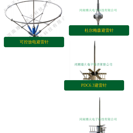
杜尔梅森避雷针
可控放电避雷针
PDC6.3避雷针