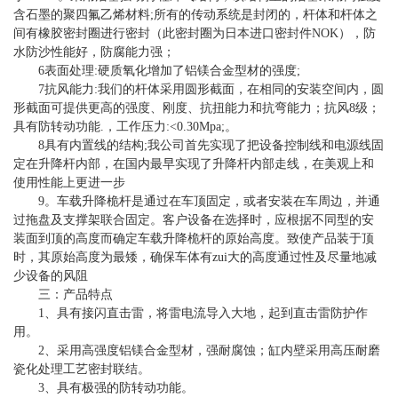
含石墨的聚四氟乙烯材料;所有的传动系统是封闭的，杆体和杆体之
间有橡胶密封圈进行密封（此密封圈为日本进口密封件NOK），防
水防沙性能好，防腐能力强；
6表面处理:硬质氧化增加了铝镁合金型材的强度;
7抗风能力:我们的杆体采用圆形截面，在相同的安装空间内，圆
形截面可提供更高的强度、刚度、抗扭能力和抗弯能力；抗风8级；
具有防转动功能.，工作压力:<0.30Mpa;。
8具有内置线的结构;我公司首先实现了把设备控制线和电源线固
定在升降杆内部，在国内最早实现了升降杆内部走线，在美观上和
使用性能上更进一步
9。车载升降桅杆是通过在车顶固定，或者安装在车周边，并通
过拖盘及支撑架联合固定。客户设备在选择时，应根据不同型的安
装面到顶的高度而确定车载升降桅杆的原始高度。致使产品装于顶
时，其原始高度为最矮，确保车体有zui大的高度通过性及尽量地减
少设备的风阻
三：产品特点
1、具有接闪直击雷，将雷电流导入大地，起到直击雷防护作
用。
2、采用高强度铝镁合金型材，强耐腐蚀；缸内壁采用高压耐磨
瓷化处理工艺密封联结。
3、具有极强的防转动功能。