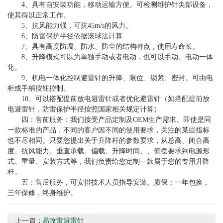
4、具有自安装功能，移动运输方便。可检测维护针尖部设备，
使其得以正常工作。
5、抗风能力强，可抗45m/s的风力。
6、防雷保护半径依据滚球法计算
7、具有高度防腐、防水、防尘的结构特点，使用寿命长。
8、升降模式可以为单独手动或者电动，也可以手动、电动一体
化。
9、机电一体化控制避雷针的升降、限位、锁紧、密封。可由电
柜或手柄按钮控制。
10、可以搭配提前放电避雷针或者优化避雷针（如搭配提前放
电避雷针，防雷保护半径按照国家相关规定计算）
四：售前服务：我们接受产品定制及OEM生产需求。即使是同
一款标准的产品，不同的客户因不同的使用要求，关注的某些指标
也不尽相同。只要您提出关于升降杆的参数要求，从总高、闭合高
度、抗风能力、垂直承载、偏载、升降时间、、偏摆要求到电源形
式、重量、安装方式等，我们负责给您定制一款属于您的专用升降
杆。
五：售后服务，可安排技术人员指导安装。质保：一年包换，
三年保修，终身维护。
上一篇：
易敌雷避雷针