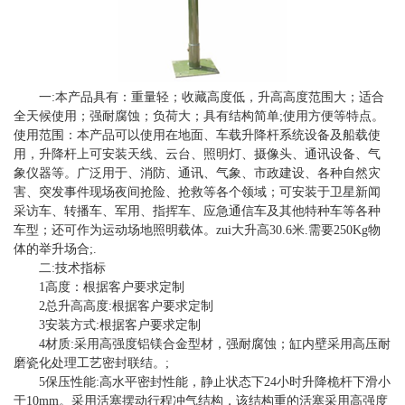
一:本产品具有：重量轻；收藏高度低，升高高度范围大；适合
全天候使用；强耐腐蚀；负荷大；具有结构简单;使用方便等特点。
使用范围：本产品可以使用在地面、车载升降杆系统设备及船载使
用，升降杆上可安装天线、云台、照明灯、摄像头、通讯设备、气
象仪器等。广泛用于、消防、通讯、气象、市政建设、各种自然灾
害、突发事件现场夜间抢险、抢救等各个领域；可安装于卫星新闻
采访车、转播车、军用、指挥车、应急通信车及其他特种车等各种
车型；还可作为运动场地照明载体。zui大升高30.6米.需要250Kg物
体的举升场合;.
二:技术指标
1高度：根据客户要求定制
2总升高高度:根据客户要求定制
3安装方式:根据客户要求定制
4材质:采用高强度铝镁合金型材，强耐腐蚀；缸内壁采用高压耐
磨瓷化处理工艺密封联结。;
5保压性能:高水平密封性能，静止状态下24小时升降桅杆下滑小
于10mm。采用活塞摆动行程冲气结构，该结构重的活塞采用高强度