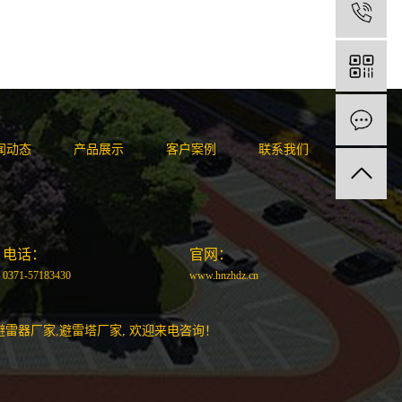
1
闻动态
产品展示
客户案例
联系我们
电话：
官网：
0371-57183430
www.hnzhdz.cn
避雷器厂家
,
避雷塔厂家
, 欢迎来电咨询！