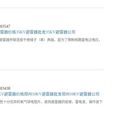
3547
避雷器价格
35KV避雷器批发
35KV避雷器公司
复合外套氧化氧避雷器并联连接于绝缘子（串）两端，是为了限制线路雷电过电压，
3438
KV避雷器价格
郑州10KV避雷器批发
郑州10KV避雷器公司
伏-安特性十分优异的氧气锌电阻片，故而避雷器的徒坡，雷电波，操作波下