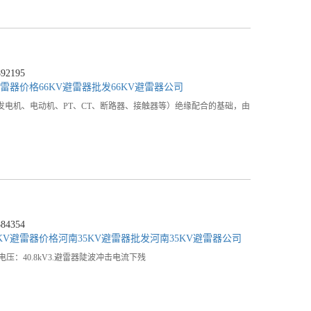
2195
避雷器价格
66KV避雷器批发
66KV避雷器公司
发电机、电动机、PT、CT、断路器、接触器等）绝缘配合的基础，由
4354
KV避雷器价格
河南35KV避雷器批发
河南35KV避雷器公司
行电压：40.8kV3.避雷器陡波冲击电流下残