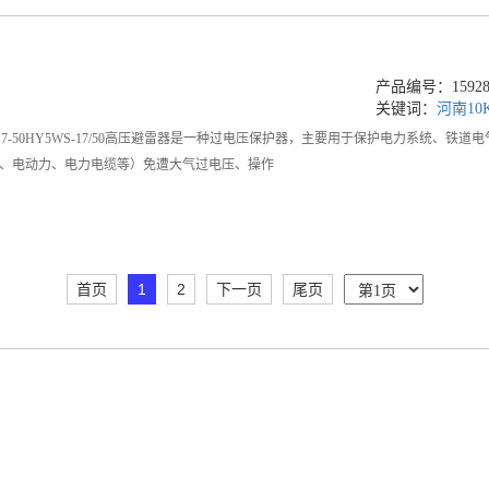
产品编号：159288
关键词：
河南10
WS-17-50HY5WS-17/50高压避雷器是一种过电压保护器，主要用于保护电力系
、电动力、电力电缆等）免遭大气过电压、操作
首页
1
2
下一页
尾页