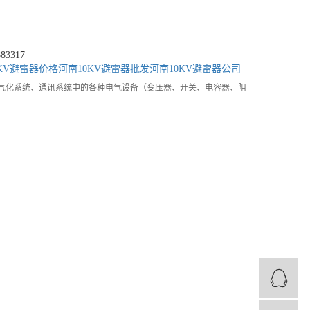
3317
KV避雷器价格
河南10KV避雷器批发
河南10KV避雷器公司
统、铁道电气化系统、通讯系统中的各种电气设备（变压器、开关、电容器、阻