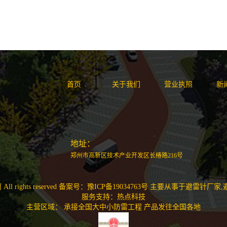
首页
关于我们
营业执照
新
地址：
郑州市高新区技术产业开发区长椿路216号
 rights reserved 备案号：
豫ICP备19034763号
主要从事于
避雷针厂家
,
服务支持：
热点科技
主营区域：
承接全国大中小防雷工程
产品发往全国各地