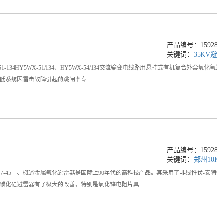
产品编号：159288
关键词：
35KV
X-51-134HY5WX-51/134、HY5WX-54/134交流输变电线路用悬挂式有机
低系统因雷击故障引起的跳闸率专
产品编号：159288
关键词：
郑州10
WZ-17-45一、概述金属氧化避雷器是国际上90年代的高科技产品。其采用了非线性
碳化硅避雷器有了极大的改善。特别是氧化锌电阻片具