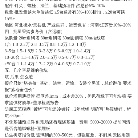
配件 针尖、螺栓、法兰、基础预埋件 占总价5%–10%
数量 批发量越大单价越低 ≥5台通常有5%–10%折扣，≥20台可谈
15%+
地区 河北衡水/景县低 产业集群，运费也省；河南/江苏贵10%–20%
四、批量采购参考价（含运输）
采购量 20m角钢塔 30m角钢塔 30m圆钢塔 30m拉线塔
1台 1.8–2.2万 2.8–3.5万 0.8–1.2万 1.2–1.8万
3–5台 1.5–1.8万 2.3–2.8万 0.6–0.9万 1.0–1.4万
10–20台 1.3–1.6万 2.0–2.5万 0.5–0.7万 0.8–1.2万
≥50台 1.1–1.4万 1.7–2.2万 0.4–0.6万 0.7–1.0万
五、几个容易踩的价坑
坑 后果 怎么避
报价只给"塔身价" 基础、法兰、运输、安装全另算，总价翻倍 要求
报"落地全包价"
低价塔用薄壁管 壁厚差1mm，成本差30%，但风荷载下可能失稳 要
求提供材质单+壁厚检测报告
防腐工艺模糊 "镀锌"可能是冷镀锌，2年就锈 明确写"热浸镀锌，锌
层≥80μm"
不含基础预埋件 到现场还得现浇基础，费用+5000–20000 提前问清
是否含地脚螺栓+预埋板
仿生树塔报价低 玻璃钢的300–500元，但强度差、不耐风 景区用选