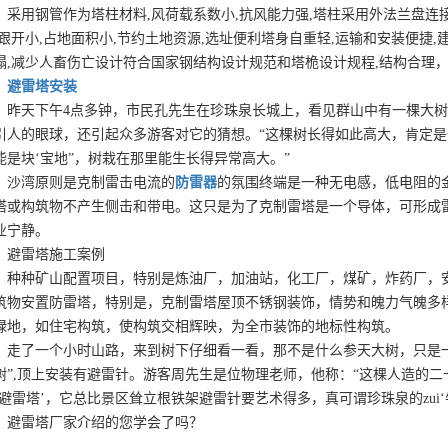
采用钢管作为塔柱材料,风荷载系数小,抗风能力强,塔柱采用外法兰盘连接
,跟开小,占地面积小,节约土地资源,选址便利塔身自重轻,运输和安装便捷
塌,减少人畜伤亡设计符合国家钢结构设计规范和塔桅设计规程,结构合理，抗
避雷塔安装
昨天下午4点多钟，市民孔先生在珍珠泉长城上，看见群山中有一棵大
引人的眼球，还引起众多游客对它的猜想。“这棵树长得如此高大，肯定
能是块‘宝地”，树栽在那里能生长得异常高大。”
沙湾原则是克制雷击电流的
防雷器
的氛围终端是一种无电感，低电阻的
塔或构筑物不产生侧击和带电。这只是为了克制雷塔是一个导体，可形成
业宁静。
避雷塔施工案例
种种矿山配置项目，特别是炼油厂，加油站，化工厂，煤矿，炸药厂，
筑物安置防雷塔，特别是，克制雷塔屋顶不锈钢装饰，情势和魄力气魄多
绿地，如住宅构筑，使构筑交相辉映，为全市装饰的地标性构筑。
走了一个小时山路，来到树下仔细看一看，那不是什么参天大树，只是
树”,顶上安装有避雷针。游客周先生是位物理老师，他称：“这棵人造的
‘避雷塔’，它总比景区耸立根铁架避雷针要艺术得多，真可谓珍珠泉的zui‘
避雷塔厂家介绍的您学会了吗？