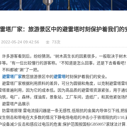
雷塔厂家：旅游景区中的避雷塔时刻保护着我们的
2022-05-24 09:42:56
73次
许多游客看到后，纷纷猜测。“树木高生长的因素很多，一般取决于树
件等。”有一位比较懂行的游客称。“不知道是怎么回事，还是下去看看吧
，不料都被“涮”了一把。
避雷塔厂家
教您旅游景区中的
避雷塔
时刻保护着我们的安全。
避雷塔厂家根据利用质料的差异，可分为圆钢和角度，以克制避雷塔雷
雷塔普遍利用，因为它的成本低。因为高品质的避雷塔资源紧张，用于通
构筑，电厂，森林，煤油库，景象站，工厂车间，造纸厂，和其他紧张场
避雷塔产品展示
防雷塔原理:雷电流接闪器是一条无感性,低阻抗的金属内导体引下线,把
发生侧击和带电在大多数的情况下静电场电缆的冲击小于铁塔阻抗的1/10,
护设备减少反击和感应过电压的危害;保护范围按国标GB50057滚球法计算.高