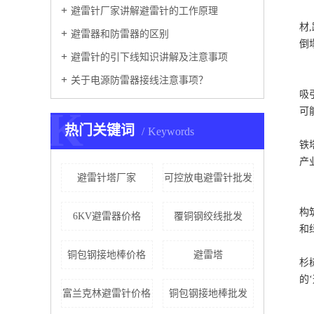
避雷针厂家讲解避雷针的工作原理
材
避雷器和防雷器的区别
倒
避雷针的引下线知识讲解及注意事项
关于电源防雷器接线注意事项？
吸
K
可
热门关键词
Keywords
铁
产
避雷针塔厂家
可控放电避雷针批发
构
6KV避雷器价格
覆铜钢绞线批发
和
铜包钢接地棒价格
避雷塔
杉
的
富兰克林避雷针价格
铜包钢接地棒批发