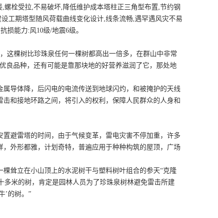
,螺栓受拉,不易破坏,降低维护成本塔柱正三角型布置,节约钢
,建设工期塔型随风荷载曲线变化设计,线条流畅,遇罕遇风灾不易
损能力:风10级/地震6级。
树，这棵树比珍珠泉任何一棵树都高出一倍多，在群山中非常
是优良品种，还有可能是靠那块地的好营养滋润了它，那处地
金属导体降，后闪电的电流传送到地球闪灼，和被掩护的天线
雷击和接地环路之间，将引入的权利，保障人民群众的人身和
安置避雷塔的时间，由于气候变革，雷电灾害不停加重，许多
样，外形都雅，计划奇特，普遍应用于种种构筑的屋顶，广场
一棵耸立在小山顶上的水泥树干与塑料树叶组合的参天“克隆
二十多米的树，肯定是园林人员为了珍珠泉树林避免雷击所建
牛’的树。”